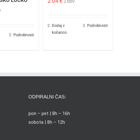
SKO LUČKO
2.04
€
z DDV
V
Dodaj v
Podrobnosti
košarico
Podrobnosti
ODPIRALNI ČAS:
pon – pet | 8h – 16h
sobota | 8h – 12h