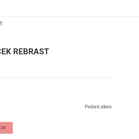
T
ČEK REBRAST
Počisti izbiro
CO