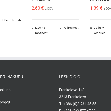
PELINČEK
BETLEHEM
2.60
€
1.39
€
z DDV
z DD
Podrobnosti
Izberite
Podrobnosti
Dodaj v
možnosti
košarico
PRI NAKUPU
LESK D.O.O.
 nakupa
Frankolovo 14f
3213 Frankolovo
 pogoji
T.: +386 (0)3 781 45 55
F.: +386 (0)3 577 47 33