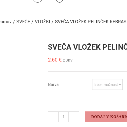
Domov
/
SVEČE
/
VLOŽKI
/
SVEČA VLOŽEK PELINČEK REBRAS
SVEČA VLOŽEK PELIN
2.60
€
z DDV
Barva
DODAJ V KOŠARI
SVEČA