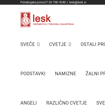
Potrebujete pomoč? 03 758 18 80
|
lesk@lesk.si
Skip
to
content
SVEČE
CVETJE
OSTALI P
PODSTAVKI
NAMIZNE
ŽALNI 
ANGELI
RAZLIČNO CVETJE
SVE