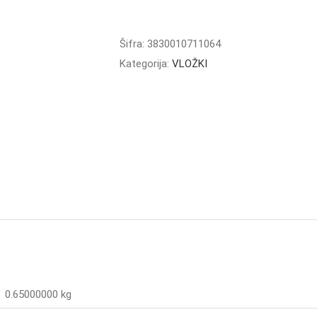
VLOŽEK
PELINČEK
REBRAST
Šifra:
3830010711064
količina
Kategorija:
VLOŽKI
0.65000000 kg