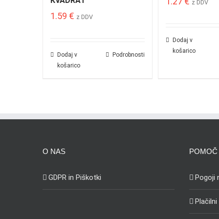
KVADRAT
1.27
€
z DDV
1.59
€
z DDV
Dodaj v
košarico
Dodaj v
Podrobnosti
košarico
O NAS
POMOČ 
GDPR in Piškotki
Pogoji
Plačilni