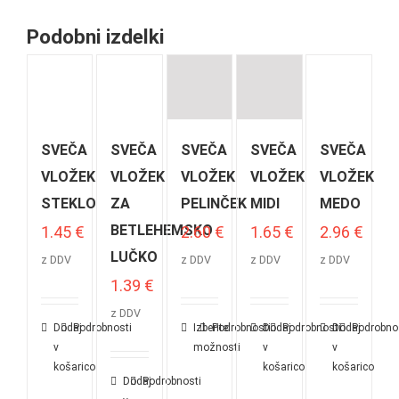
Podobni izdelki
SVEČA
SVEČA
SVEČA
SVEČA
SVEČA
VLOŽEK
VLOŽEK
VLOŽEK
VLOŽEK
VLOŽEK
STEKLO
ZA
PELINČEK
MIDI
MEDO
BETLEHEMSKO
1.45
€
2.60
€
1.65
€
2.96
€
LUČKO
z DDV
z DDV
z DDV
z DDV
1.39
€
z DDV
Dodaj
Podrobnosti
Izberite
Podrobnosti
Dodaj
Podrobnosti
Dodaj
Podrobno
v
možnosti
v
v
košarico
košarico
košarico
Dodaj
Podrobnosti