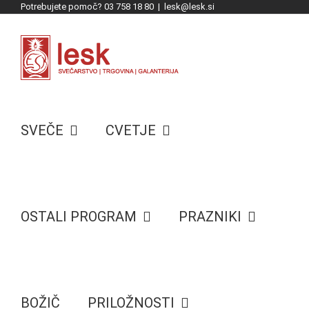
Potrebujete pomoč? 03 758 18 80
|
lesk@lesk.si
Skip
to
content
SVEČE
CVETJE
OSTALI PROGRAM
PRAZNIKI
BOŽIČ
PRILOŽNOSTI