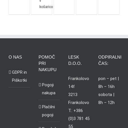
v
košarico
O NAS
POMOČ
LESK
ODPIRALNI
PRI
D.O.O.
ČAS:
NAKUPU
GDPR in
Frankolovo
pon – pet |
Piškotki
Pogoji
14f
8h – 16h
nakupa
3213
sobota |
Frankolovo
8h – 12h
Plačilni
T.: +386
pogoji
(0)3 781 45
55