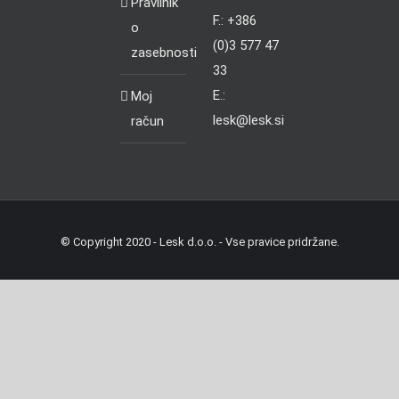
Pravilnik
F.: +386
o
(0)3 577 47
zasebnosti
33
E.:
Moj
lesk@lesk.si
račun
© Copyright 2020 - Lesk d.o.o. - Vse pravice pridržane.