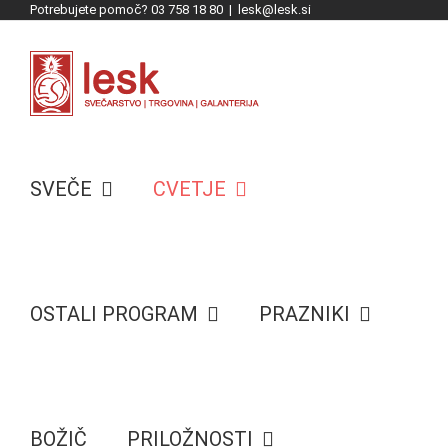
Potrebujete pomoč? 03 758 18 80
|
lesk@lesk.si
Skip
to
content
SVEČE
CVETJE
OSTALI PROGRAM
PRAZNIKI
BOŽIČ
PRILOŽNOSTI