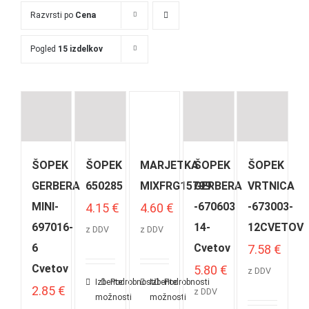
Razvrsti po
Cena
Pogled
15 izdelkov
ŠOPEK
ŠOPEK
MARJETKA
ŠOPEK
ŠOPEK
GERBERA
650285
MIXFRG15799
GERBERA
VRTNICA
MINI-
-670603
-673003-
4.15
€
4.60
€
697016-
14-
12CVETOV
z DDV
z DDV
6
Cvetov
7.58
€
Cvetov
5.80
€
z DDV
Izberite
Podrobnosti
Izberite
Podrobnosti
2.85
€
z DDV
možnosti
možnosti