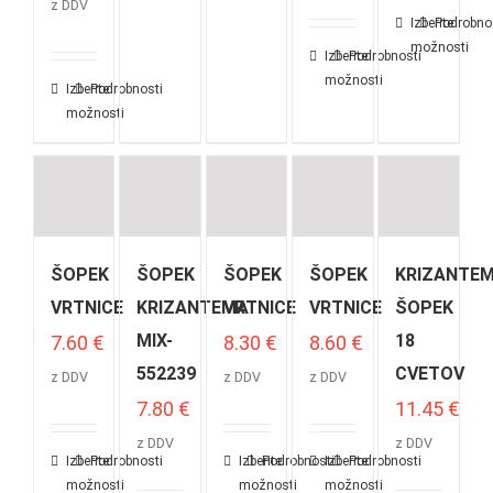
z DDV
Izberite
Podrobno
možnosti
Izberite
Podrobnosti
možnosti
Izberite
Podrobnosti
možnosti
ŠOPEK
ŠOPEK
ŠOPEK
ŠOPEK
KRIZANTE
VRTNICE
KRIZANTEMA
VRTNICE
VRTNICE
ŠOPEK
MIX-
18
7.60
€
8.30
€
8.60
€
552239
CVETOV
z DDV
z DDV
z DDV
7.80
€
11.45
€
z DDV
z DDV
Izberite
Podrobnosti
Izberite
Podrobnosti
Izberite
Podrobnosti
možnosti
možnosti
možnosti