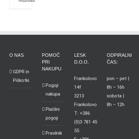
možnosti
O NAS
POMOČ
LESK
ODPIRALNI
PRI
D.O.O.
ČAS:
NAKUPU
GDPR in
Frankolovo
pon – pet |
Piškotki
Pogoji
14f
8h – 16h
nakupa
3213
sobota |
Frankolovo
8h – 12h
Plačilni
T.: +386
pogoji
(0)3 781 45
55
Pravilnik