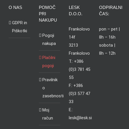
O NAS
POMOČ
LESK
ODPIRALNI
PRI
D.O.O.
ČAS:
NAKUPU
GDPR in
Frankolovo
pon – pet |
Piškotki
Pogoji
14f
8h – 16h
nakupa
3213
sobota |
Frankolovo
8h – 12h
Plačilni
T.: +386
pogoji
(0)3 781 45
55
Pravilnik
F.: +386
o
(0)3 577 47
zasebnosti
33
E.:
Moj
lesk@lesk.si
račun