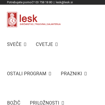
Potrebujete pomoč? 03 758 18 80
|
lesk@lesk.si
Skip
to
content
SVEČE
CVETJE
OSTALI PROGRAM
PRAZNIKI
BOŽIČ
PRILOŽNOSTI