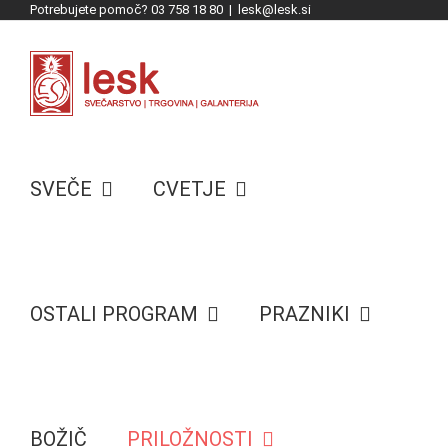
Potrebujete pomoč? 03 758 18 80
|
lesk@lesk.si
Skip
to
content
SVEČE
CVETJE
OSTALI PROGRAM
PRAZNIKI
BOŽIČ
PRILOŽNOSTI