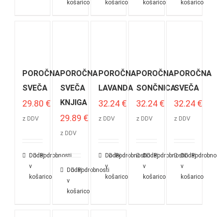
košarico
košarico
košarico
košarico
POROČNA
POROČNA
POROČNA
POROČNA
POROČNA
SVEČA
SVEČA
LAVANDA
SONČNICA
SVEČA
KNJIGA
29.80
€
32.24
€
32.24
€
32.24
€
29.89
€
z DDV
z DDV
z DDV
z DDV
z DDV
Dodaj
Podrobnosti
Dodaj
Podrobnosti
Dodaj
Podrobnosti
Dodaj
Podrobno
v
v
v
v
Dodaj
Podrobnosti
košarico
košarico
košarico
košarico
v
košarico