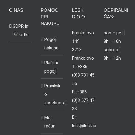
O NAS
POMOČ
LESK
ODPIRALNI
PRI
D.O.O.
ČAS:
NAKUPU
GDPR in
Frankolovo
pon – pet |
Piškotki
Pogoji
14f
8h – 16h
nakupa
3213
sobota |
Frankolovo
8h – 12h
Plačilni
T.: +386
pogoji
(0)3 781 45
55
Pravilnik
F.: +386
o
(0)3 577 47
zasebnosti
33
E.:
Moj
lesk@lesk.si
račun