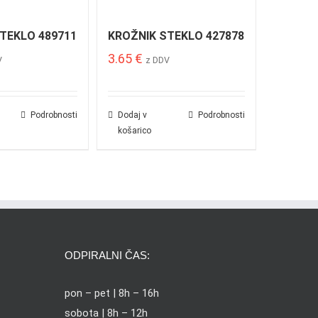
TEKLO 489711
KROŽNIK STEKLO 427878
3.65
€
V
z DDV
Podrobnosti
Dodaj v
Podrobnosti
košarico
ODPIRALNI ČAS:
pon – pet | 8h – 16h
sobota | 8h – 12h