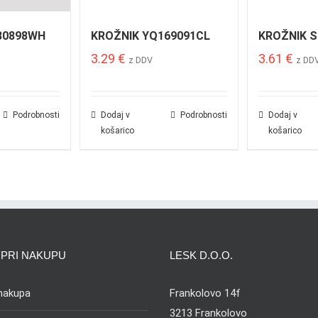
80898WH
KROŽNIK YQ169091CL
KROŽNIK S
3.29
€
3.61
€
z DDV
z DD
Podrobnosti
Dodaj v
Podrobnosti
Dodaj v
košarico
košarico
PRI NAKUPU
LESK D.O.O.
 nakupa
Frankolovo 14f
3213 Frankolovo