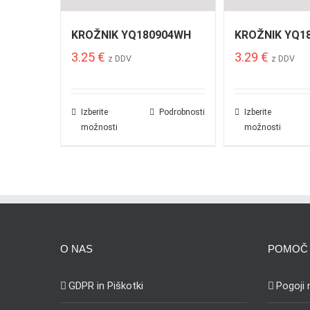
KROŽNIK YQ180904WH
KROŽNIK YQ1
3.25
€
3.29
€
z DDV
z DDV
Izberite
Podrobnosti
Izberite
možnosti
možnosti
O NAS
POMOČ 
GDPR in Piškotki
Pogoji