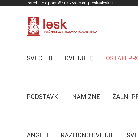
Potrebujete pomoč? 03 758 18 80
|
lesk@lesk.si
Skip
to
content
SVEČE
CVETJE
OSTALI P
PODSTAVKI
NAMIZNE
ŽALNI 
ANGELI
RAZLIČNO CVETJE
SVE