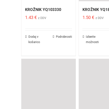
KROŽNIK YQ103330
KROŽNIK YQ1
1.43
€
1.50
€
z DDV
z DDV
Dodaj v
Podrobnosti
Izberite
košarico
možnosti