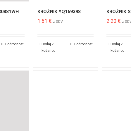
80881WH
KROŽNIK YQ169398
KROŽNIK S
1.61
€
2.20
€
z DDV
z DD
Podrobnosti
Dodaj v
Podrobnosti
Dodaj v
košarico
košarico