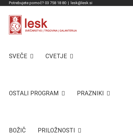
Potrebujete pomoč? 03 758 18 80
|
lesk@lesk.si
Skip
to
content
SVEČE
CVETJE
OSTALI PROGRAM
PRAZNIKI
BOŽIČ
PRILOŽNOSTI