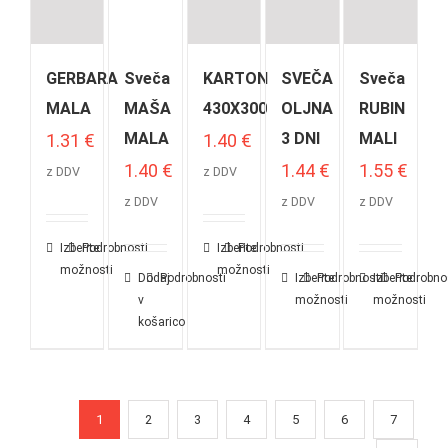
GERBARA
Sveča
KARTON
SVEČA
Sveča
MALA
MAŠA
430X300
OLJNA
RUBIN
MALA
3 DNI
MALI
1.31
€
1.40
€
1.40
€
1.44
€
1.55
€
z DDV
z DDV
z DDV
z DDV
z DDV
Izberite
Podrobnosti
Izberite
Podrobnosti
možnosti
možnosti
Dodaj
Podrobnosti
Izberite
Podrobnosti
Izberite
Podrobno
v
možnosti
možnosti
košarico
1
2
3
4
5
6
7