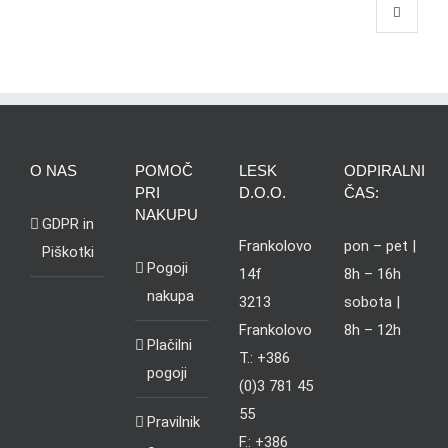
O NAS
POMOČ
LESK
ODPIRALNI
PRI
D.O.O.
ČAS:
NAKUPU
GDPR in
Frankolovo
pon – pet |
Piškotki
Pogoji
14f
8h – 16h
nakupa
3213
sobota |
Frankolovo
8h – 12h
Plačilni
T.: +386
pogoji
(0)3 781 45
55
Pravilnik
F.: +386