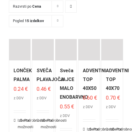
Razvrsti po
Cena
Pogled
15 izdelkov
LONČEK
SVEČA
Sveča
ADVENTNI
ADVENTNI
PALMA
PLAVAJOČA
JAJCE
TOP
TOP
MALO
40X50
40X70
0.24
€
0.46
€
ENOBARVNO
0.60
€
0.70
€
z DDV
z DDV
0.55
€
z DDV
z DDV
z DDV
Izberite
Podrobnosti
Izberite
Podrobnosti
možnosti
možnosti
Izberite
Podrobnosti
Izberite
Podrobno