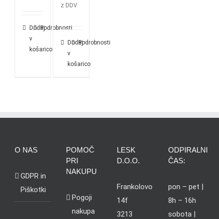
z DDV
Dodaj
Podrobnosti
v
Dodaj
Podrobnosti
košarico
v
košarico
O NAS
POMOČ
LESK
ODPIRALNI
PRI
D.O.O.
ČAS:
NAKUPU
GDPR in
Frankolovo
pon – pet |
Piškotki
Pogoji
14f
8h – 16h
nakupa
3213
sobota |