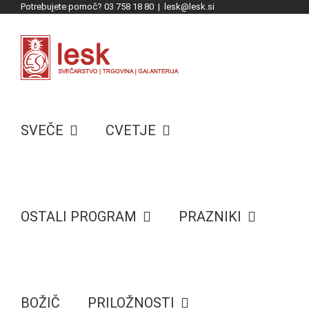
Potrebujete pomoč? 03 758 18 80
|
lesk@lesk.si
Skip
to
content
SVEČE
CVETJE
OSTALI PROGRAM
PRAZNIKI
BOŽIČ
PRILOŽNOSTI