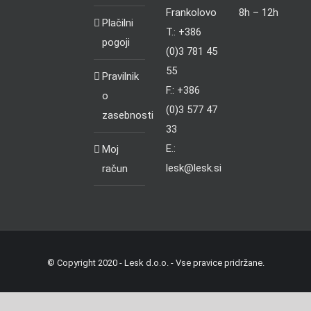
Frankolovo
8h – 12h
Plačilni
T.: +386
pogoji
(0)3 781 45
55
Pravilnik
F.: +386
o
(0)3 577 47
zasebnosti
33
E.:
Moj
lesk@lesk.si
račun
© Copyright 2020 - Lesk d.o.o. - Vse pravice pridržane.