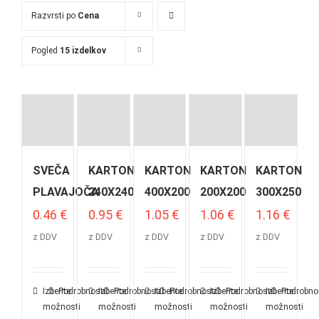
Razvrsti po
Cena
Pogled
15 izdelkov
SVEČA
KARTON
KARTON
KARTON
KARTON
PLAVAJOČA
240X240
400X200
200X200
300X250
0.46
€
0.95
€
1.05
€
1.06
€
1.16
€
z DDV
z DDV
z DDV
z DDV
z DDV
Izberite
Podrobnosti
Izberite
Podrobnosti
Izberite
Podrobnosti
Izberite
Podrobnosti
Izberite
Podrobno
možnosti
možnosti
možnosti
možnosti
možnosti