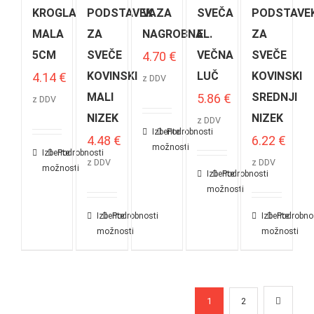
KROGLA
PODSTAVEK
VAZA
SVEČA
PODSTAVE
MALA
ZA
NAGROBNA
EL.
ZA
5CM
SVEČE
VEČNA
SVEČE
4.70
€
KOVINSKI
LUČ
KOVINSKI
4.14
€
z DDV
MALI
SREDNJI
5.86
€
z DDV
NIZEK
NIZEK
z DDV
Izberite
Podrobnosti
4.48
€
6.22
€
možnosti
Izberite
Podrobnosti
z DDV
z DDV
možnosti
Izberite
Podrobnosti
možnosti
Izberite
Podrobnosti
Izberite
Podrobno
možnosti
možnosti
1
2