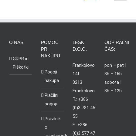
O NAS
POMOČ
LESK
ODPIRALNI
PRI
D.O.O.
ČAS:
NAKUPU
GDPR in
Frankolovo
pon – pet |
Piškotki
Pogoji
14f
8h – 16h
nakupa
3213
sobota |
Frankolovo
8h – 12h
Plačilni
T.: +386
pogoji
(0)3 781 45
55
Pravilnik
F.: +386
o
(0)3 577 47
zasebnosti