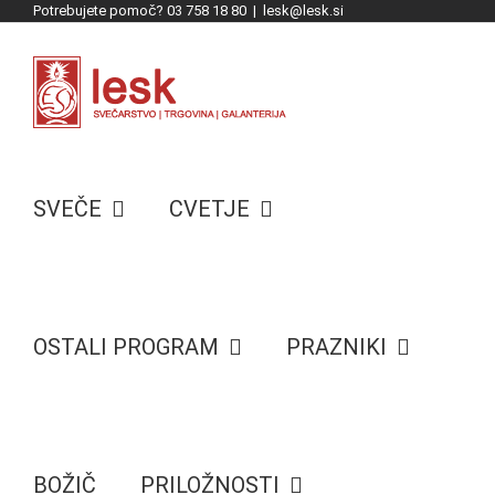
Potrebujete pomoč? 03 758 18 80
|
lesk@lesk.si
Skip
to
content
SVEČE
CVETJE
OSTALI PROGRAM
PRAZNIKI
BOŽIČ
PRILOŽNOSTI