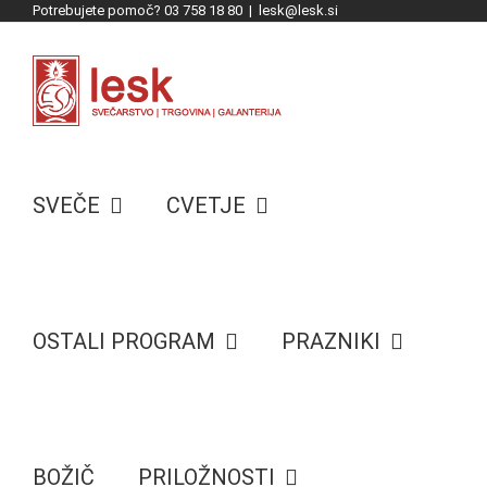
Potrebujete pomoč? 03 758 18 80
|
lesk@lesk.si
Skip
to
content
SVEČE
CVETJE
OSTALI PROGRAM
PRAZNIKI
BOŽIČ
PRILOŽNOSTI