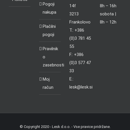
Pogoji
14f
8h – 16h
nakupa
3213
sobota |
Frankolovo
8h – 12h
Plačilni
T.: +386
pogoji
(0)3 781 45
55
Pravilnik
F.: +386
o
(0)3 577 47
zasebnosti
33
E.:
Moj
lesk@lesk.si
račun
© Copyright 2020 - Lesk d.o.o. - Vse pravice pridržane.