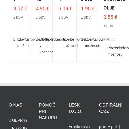
OLJE
3.57
€
4.95
€
3.09
€
1.90
€
0.55
€
z DDV
z DDV
z DDV
z DDV
z DDV
Izberite
Podrobnosti
Dodaj
Podrobnosti
Izberite
Podrobnosti
Izberite
Podrobnosti
možnosti
v
možnosti
možnosti
Izberite
Podrobno
košarico
možnosti
O NAS
POMOČ
LESK
ODPIRALNI
PRI
D.O.O.
ČAS:
NAKUPU
GDPR in
Frankolovo
pon – pet |
Piškotki