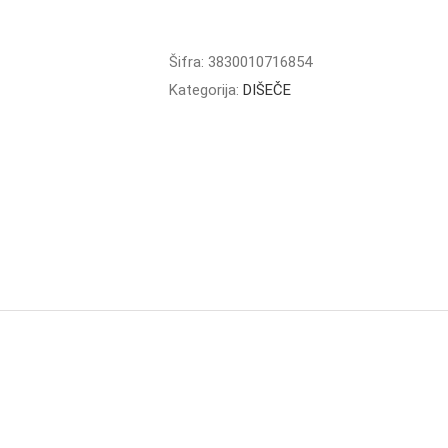
OKRASNA
DIŠEČA
količina
Šifra:
3830010716854
Kategorija:
DIŠEČE