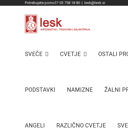
Potrebujete pomoč? 03 758 18 80
|
lesk@lesk.si
Skip
to
content
SVEČE
CVETJE
OSTALI P
PODSTAVKI
NAMIZNE
ŽALNI 
ANGELI
RAZLIČNO CVETJE
SVE