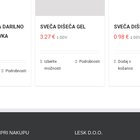
A DARILNO
SVEČA DIŠEČA GEL
SVEČA DIŠ
VKA
3.27
€
0.98
€
z DDV
z DD
Izberite
Podrobnosti
Dodaj v
možnosti
košarico
Podrobnosti
PRI NAKUPU
LESK D.O.O.