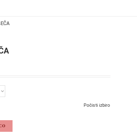
ŠEČA
ČA
Počisti izbiro
CO