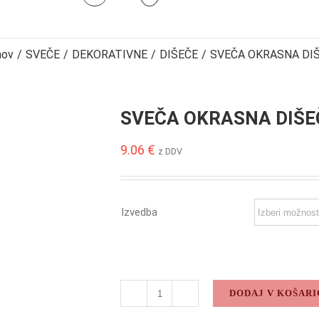
ov
/
SVEČE
/
DEKORATIVNE
/
DIŠEČE
/
SVEČA OKRASNA DI
SVEČA OKRASNA DIŠE
9.06
€
z DDV
Izvedba
DODAJ V KOŠARI
SVEČA