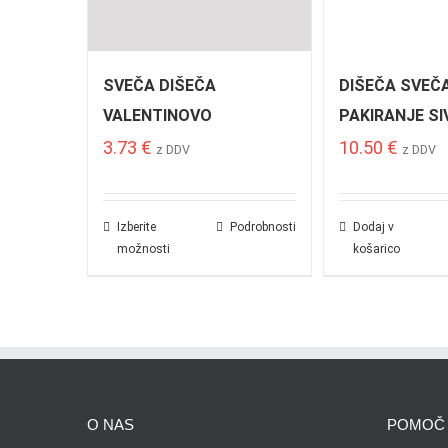
SVEČA DIŠEČA
DIŠEČA SVEČ
VALENTINOVO
PAKIRANJE SI
3.73
€
10.50
€
z DDV
z DDV
Izberite
Podrobnosti
Dodaj v
možnosti
košarico
O NAS
POMOČ 