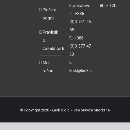
Frankolovo
8h – 12h
Plačilni
T.: +386
pogoji
(0)3 781 45
55
Pravilnik
F.: +386
o
(0)3 577 47
zasebnosti
33
E.:
Moj
lesk@lesk.si
račun
© Copyright 2020 - Lesk d.o.o. - Vse pravice pridržane.