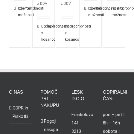
z DDV
z DDV
Izberite
Podrobnosti
Izberite
Podrobnosti
Izberite
Podrobno
možnosti
možnosti
možnosti
Dodaj
Podrobnosti
Dodaj
Podrobnosti
v
v
košarico
košarico
O NAS
POMOČ
LESK
ODPIRALNI
PRI
D.O.O.
ČAS:
NAKUPU
GDPR in
Frankolovo
pon – pet |
Piškotki
Pogoji
14f
8h – 16h
nakupa
3213
sobota |