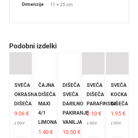
Dimenzije
11 × 25 cm
Podobni izdelki
SVEČA
ČAJNA
DIŠEČA
SVEČA
SVEČA
OKRASNA
DIŠEČA
SVEČA
DIŠEČA
KOCKA
DIŠEČA
MAXI
DARILNO
PARAFINSKA
DIŠEČA
4/1
PAKIRANJE
9.06
€
2.10
€
1.95
€
LIMONA
VANILJA
z DDV
z DDV
z DDV
1.40
€
10.50
€