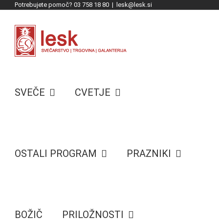
Potrebujete pomoč? 03 758 18 80
|
lesk@lesk.si
Skip
to
content
SVEČE
CVETJE
OSTALI PROGRAM
PRAZNIKI
BOŽIČ
PRILOŽNOSTI