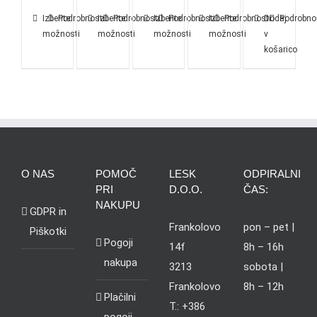
Izberite
Podrobnosti
Izberite
Podrobnosti
Izberite
Podrobnosti
Izberite
Podrobnosti
Dodaj
Podrobno
možnosti
možnosti
možnosti
možnosti
v
košarico
O NAS
POMOČ
LESK
ODPIRALNI
PRI
D.O.O.
ČAS:
NAKUPU
GDPR in
Frankolovo
pon – pet |
Piškotki
Pogoji
14f
8h – 16h
nakupa
3213
sobota |
Frankolovo
8h – 12h
Plačilni
T.: +386