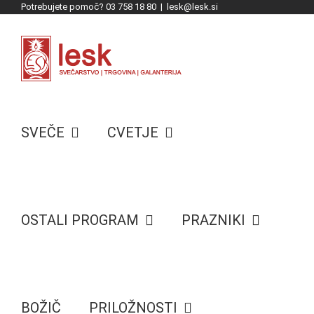
Potrebujete pomoč? 03 758 18 80
|
lesk@lesk.si
Skip
to
content
SVEČE
CVETJE
OSTALI PROGRAM
PRAZNIKI
BOŽIČ
PRILOŽNOSTI