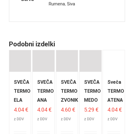
Rumena
,
Siva
Podobni izdelki
SVEČA
SVEČA
SVEČA
SVEČA
Sveča
TERMO
TERMO
TERMO
TERMO
TERMO
ELA
ANA
ZVONIK
MEDO
ATENA
4.04
€
4.04
€
4.60
€
5.29
€
4.04
€
z DDV
z DDV
z DDV
z DDV
z DDV