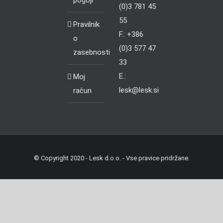
pogoji
(0)3 781 45
55
Pravilnik
F.: +386
o
(0)3 577 47
zasebnosti
33
E.:
Moj
lesk@lesk.si
račun
© Copyright 2020 - Lesk d.o.o. - Vse pravice pridržane.