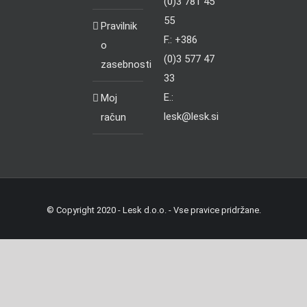
(0)3 781 45
55
Pravilnik
F.: +386
o
(0)3 577 47
zasebnosti
33
E.:
Moj
lesk@lesk.si
račun
© Copyright 2020 - Lesk d.o.o. - Vse pravice pridržane.