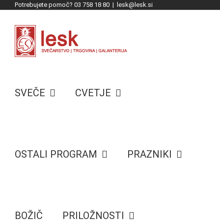
Potrebujete pomoč? 03 758 18 80
|
lesk@lesk.si
Skip
to
content
SVEČE
CVETJE
OSTALI PROGRAM
PRAZNIKI
BOŽIČ
PRILOŽNOSTI