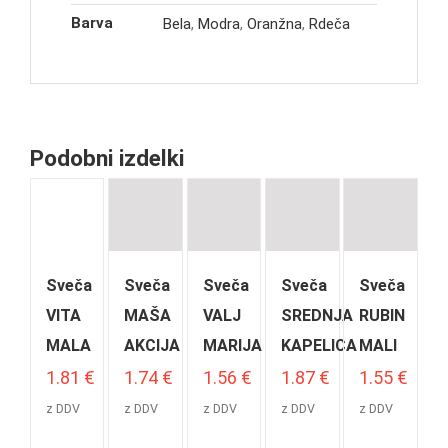
Barva
Bela
,
Modra
,
Oranžna
,
Rdeča
Podobni izdelki
Sveča
Sveča
Sveča
Sveča
Sveča
VITA
MAŠA
VALJ
SREDNJA
RUBIN
MALA
AKCIJA
MARIJA
KAPELICA
MALI
1.81
€
1.74
€
1.56
€
1.87
€
1.55
€
z DDV
z DDV
z DDV
z DDV
z DDV