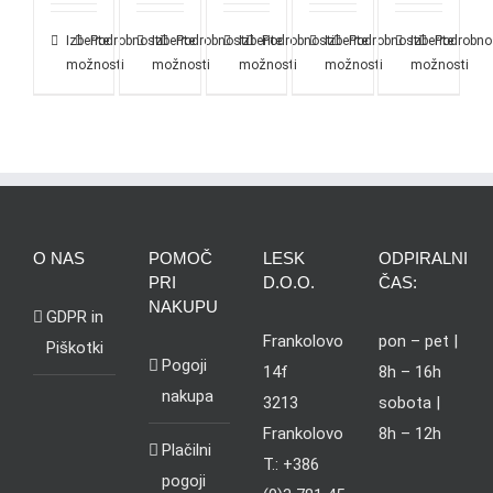
Izberite
Podrobnosti
Izberite
Podrobnosti
Izberite
Podrobnosti
Izberite
Podrobnosti
Izberite
Podrobno
možnosti
možnosti
možnosti
možnosti
možnosti
O NAS
POMOČ
LESK
ODPIRALNI
PRI
D.O.O.
ČAS:
NAKUPU
GDPR in
Frankolovo
pon – pet |
Piškotki
Pogoji
14f
8h – 16h
nakupa
3213
sobota |
Frankolovo
8h – 12h
Plačilni
T.: +386
pogoji