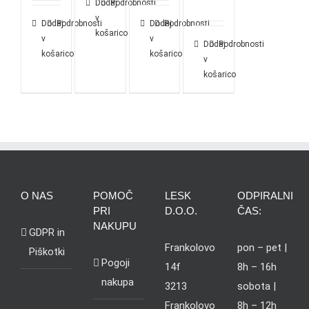
Dodaj
Podrobnosti
v
Dodaj
Podrobnosti
Dodaj
Podrobnosti
košarico
v
v
Dodaj
Podrobnosti
košarico
košarico
v
košarico
O NAS
POMOČ
LESK
ODPIRALNI
PRI
D.O.O.
ČAS:
NAKUPU
GDPR in
Frankolovo
pon – pet |
Piškotki
Pogoji
14f
8h – 16h
nakupa
3213
sobota |
Frankolovo
8h – 12h