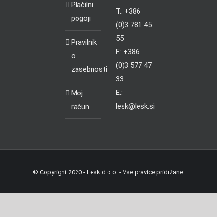
Plačilni
T.: +386
pogoji
(0)3 781 45
55
Pravilnik
F.: +386
o
(0)3 577 47
zasebnosti
33
E.:
Moj
lesk@lesk.si
račun
© Copyright 2020 - Lesk d.o.o. - Vse pravice pridržane.