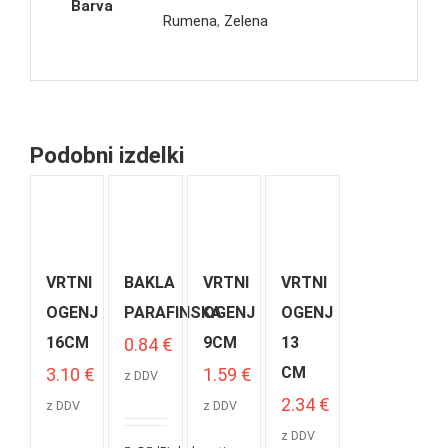
Barva
Rumena
,
Zelena
Podobni izdelki
VRTNI
BAKLA
VRTNI
VRTNI
OGENJ
PARAFINSKA
OGENJ
OGENJ
16CM
9CM
13
0.84
€
CM
3.10
€
1.59
€
z DDV
2.34
€
z DDV
z DDV
z DDV