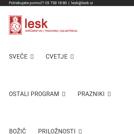
Potrebujete pomoč? 03 758 18 80
|
lesk@lesk.si
Skip
to
content
SVEČE
CVETJE
OSTALI PROGRAM
PRAZNIKI
BOŽIČ
PRILOŽNOSTI