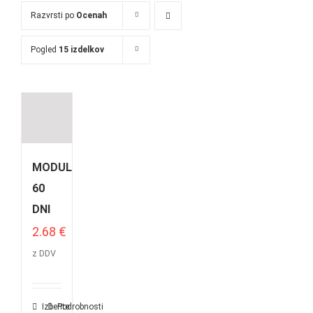
Razvrsti po
Ocenah
Pogled
15 izdelkov
MODUL
60
DNI
2.68
€
z DDV
Izberite
Podrobnosti