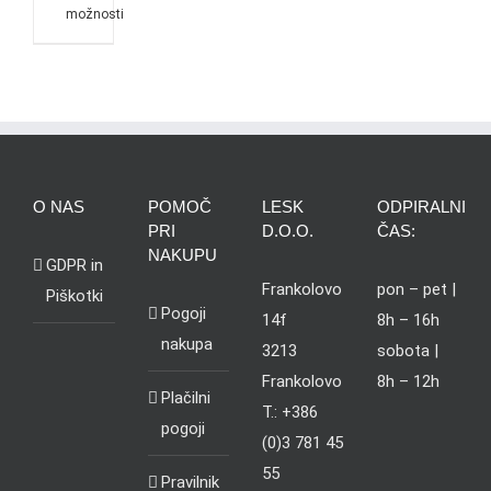
možnosti
O NAS
POMOČ
LESK
ODPIRALNI
PRI
D.O.O.
ČAS:
NAKUPU
GDPR in
Frankolovo
pon – pet |
Piškotki
Pogoji
14f
8h – 16h
nakupa
3213
sobota |
Frankolovo
8h – 12h
Plačilni
T.: +386
pogoji
(0)3 781 45
55
Pravilnik