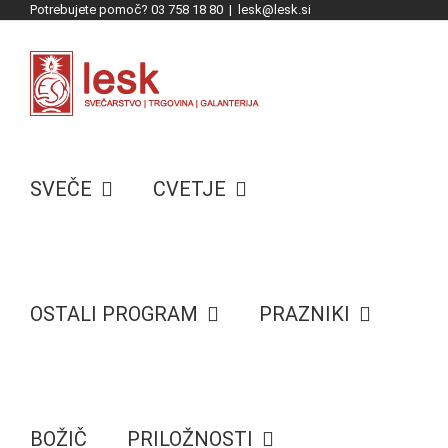
Potrebujete pomoč? 03 758 18 80
|
lesk@lesk.si
Skip
to
content
SVEČE
CVETJE
OSTALI PROGRAM
PRAZNIKI
BOŽIČ
PRILOŽNOSTI