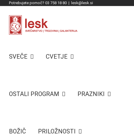
Potrebujete pomoč? 03 758 18 80
|
lesk@lesk.si
Skip
to
content
SVEČE
CVETJE
OSTALI PROGRAM
PRAZNIKI
BOŽIČ
PRILOŽNOSTI