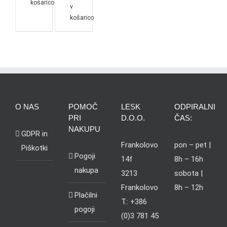
košarico
v
košarico
O NAS
POMOČ
LESK
ODPIRALNI
PRI
D.O.O.
ČAS:
NAKUPU
GDPR in
Frankolovo
pon – pet |
Piškotki
Pogoji
14f
8h – 16h
nakupa
3213
sobota |
Frankolovo
8h – 12h
Plačilni
T.: +386
pogoji
(0)3 781 45