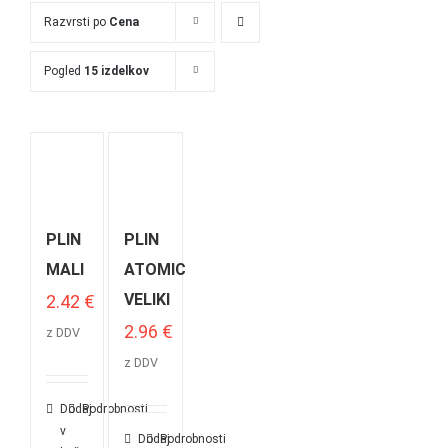
Razvrsti po
Cena
Pogled
15 izdelkov
PLIN
PLIN
MALI
ATOMIC
VELIKI
2.42
€
2.96
€
z DDV
z DDV
Dodaj
Podrobnosti
v
Dodaj
Podrobnosti