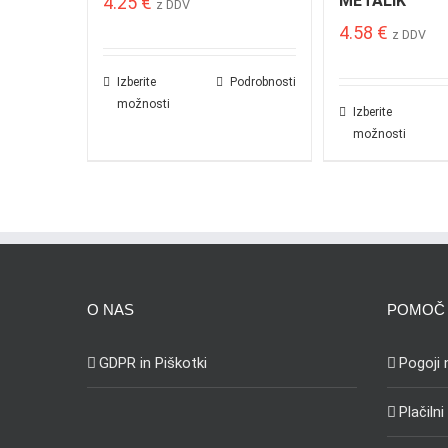
METALIK
4.25
€
z DDV
4.58
€
z DDV
Izberite
Podrobnosti
možnosti
Izberite
možnosti
O NAS
POMOČ 
GDPR in Piškotki
Pogoji
Plačilni