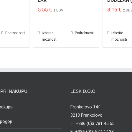
LAK
DODELAN (
5.55
€
8.16
€
z DDV
z DD
Podrobnosti
Izberite
Podrobnosti
Izberite
možnosti
možnosti
PRI NAKUPU
LESK D.O.O.
 nakupa
Frankolovo 14f
3213 Frankolovo
 pogoji
T.: +386 (0)3 781 45 55
F.: +386 (0)3 577 47 33