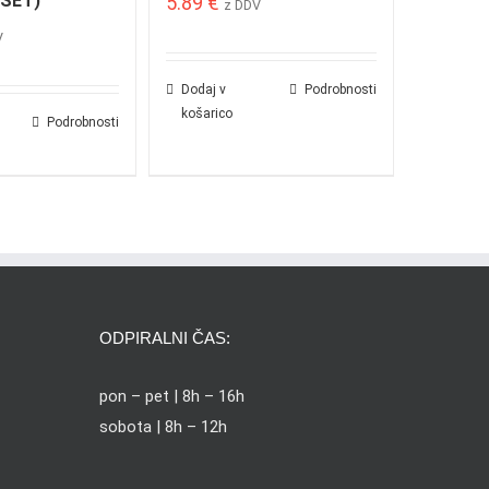
SET)
5.89
€
z DDV
V
Dodaj v
Podrobnosti
košarico
Podrobnosti
ODPIRALNI ČAS:
pon – pet | 8h – 16h
sobota | 8h – 12h