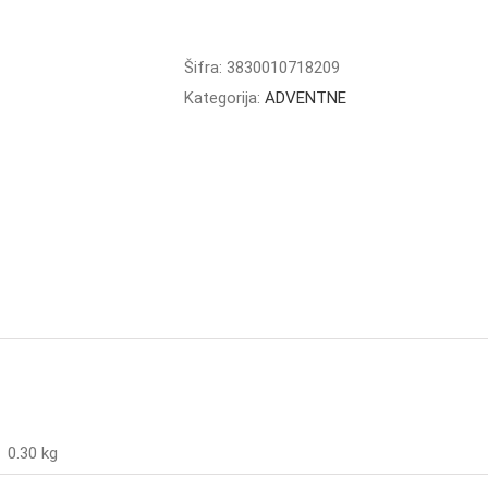
6CM
METALIK
količina
Šifra:
3830010718209
Kategorija:
ADVENTNE
0.30 kg