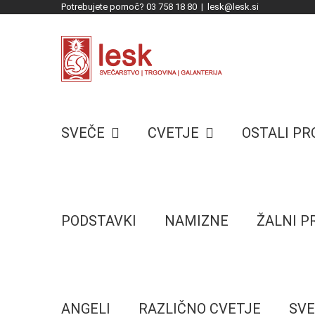
Potrebujete pomoč? 03 758 18 80
|
lesk@lesk.si
Skip
to
content
SVEČE
CVETJE
OSTALI P
PODSTAVKI
NAMIZNE
ŽALNI 
ANGELI
RAZLIČNO CVETJE
SVE