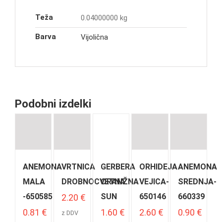
Teža
0.04000000 kg
Barva
Vijolična
Podobni izdelki
ANEMONA
VRTNICA
GERBERA
ORHIDEJA
ANEMONA
MALA
DROBNOCVETNA
ORANŽNA
VEJICA-
SREDNJA-
-650585
SUN
650146
660339
2.20
€
0.81
€
1.60
€
2.60
€
0.90
€
z DDV