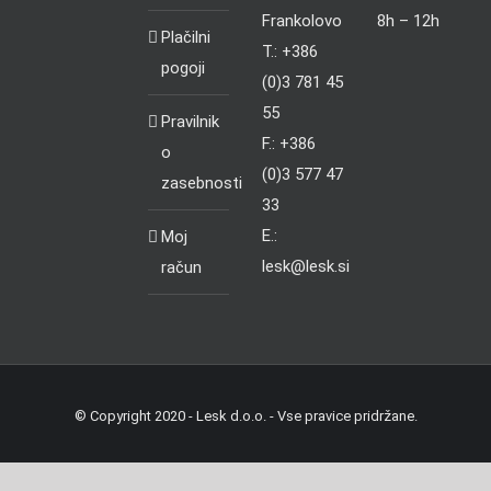
Frankolovo
8h – 12h
Plačilni
T.: +386
pogoji
(0)3 781 45
55
Pravilnik
F.: +386
o
(0)3 577 47
zasebnosti
33
E.:
Moj
lesk@lesk.si
račun
© Copyright 2020 - Lesk d.o.o. - Vse pravice pridržane.