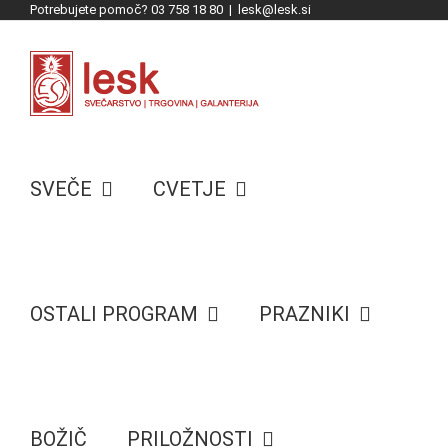
Potrebujete pomoč? 03 758 18 80
|
lesk@lesk.si
Skip
to
content
SVEČE
CVETJE
OSTALI PROGRAM
PRAZNIKI
BOŽIČ
PRILOŽNOSTI