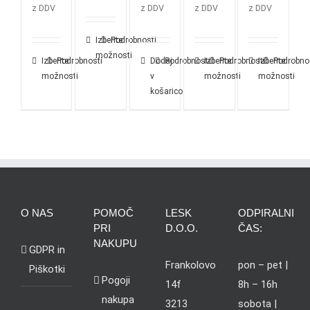
z DDV
z DDV
z DDV
z DDV
Izberite
Podrobnosti
možnosti
Izberite
Podrobnosti
Dodaj
Podrobnosti
Izberite
Podrobnosti
Izberite
Podrobno
možnosti
v
možnosti
možnosti
košarico
O NAS
POMOČ
LESK
ODPIRALNI
PRI
D.O.O.
ČAS:
NAKUPU
GDPR in
Frankolovo
pon – pet |
Piškotki
Pogoji
14f
8h – 16h
nakupa
3213
sobota |