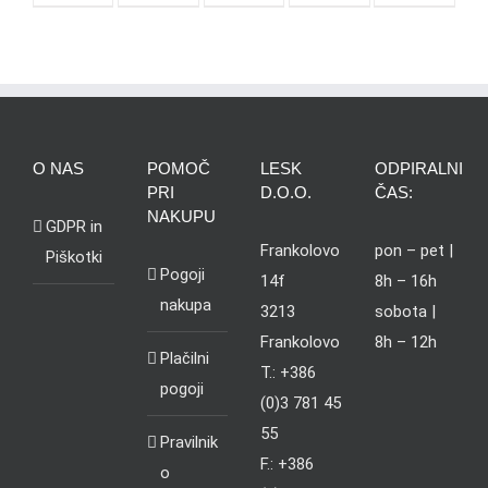
O NAS
POMOČ
LESK
ODPIRALNI
PRI
D.O.O.
ČAS:
NAKUPU
GDPR in
Frankolovo
pon – pet |
Piškotki
Pogoji
14f
8h – 16h
nakupa
3213
sobota |
Frankolovo
8h – 12h
Plačilni
T.: +386
pogoji
(0)3 781 45
55
Pravilnik
F.: +386
o