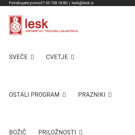
Potrebujete pomoč? 03 758 18 80
|
lesk@lesk.si
Skip
to
content
SVEČE
CVETJE
OSTALI PROGRAM
PRAZNIKI
BOŽIČ
PRILOŽNOSTI