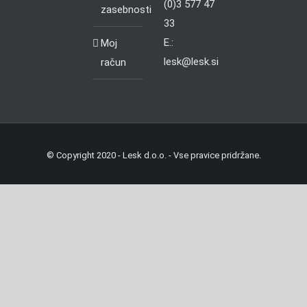
(0)3 577 47
zasebnosti
33
E.:
Moj
lesk@lesk.si
račun
© Copyright 2020 - Lesk d.o.o. - Vse pravice pridržane.