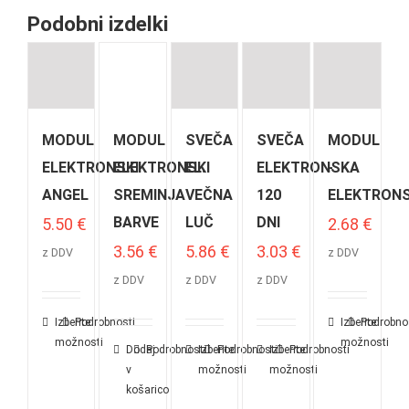
Podobni izdelki
MODUL
MODUL
SVEČA
SVEČA
MODUL
ELEKTRONSKI
ELEKTRONSKI
EL.
ELEKTRONSKA
-
ANGEL
SREMINJA
VEČNA
120
ELEKTRONS
BARVE
LUČ
DNI
5.50
€
2.68
€
3.56
€
5.86
€
3.03
€
z DDV
z DDV
z DDV
z DDV
z DDV
Izberite
Podrobnosti
Izberite
Podrobno
možnosti
možnosti
Dodaj
Podrobnosti
Izberite
Podrobnosti
Izberite
Podrobnosti
v
možnosti
možnosti
košarico