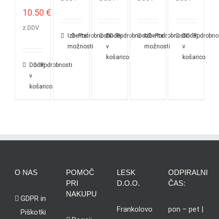
10.50
€
z DDV
Izberite
Podrobnosti
Dodaj
Podrobnosti
Izberite
Podrobnosti
Dodaj
Podrobno
možnosti
v
možnosti
v
košarico
košarico
Dodaj
Podrobnosti
v
košarico
O NAS
POMOČ
LESK
ODPIRALNI
PRI
D.O.O.
ČAS:
NAKUPU
GDPR in
Frankolovo
pon – pet |
Piškotki