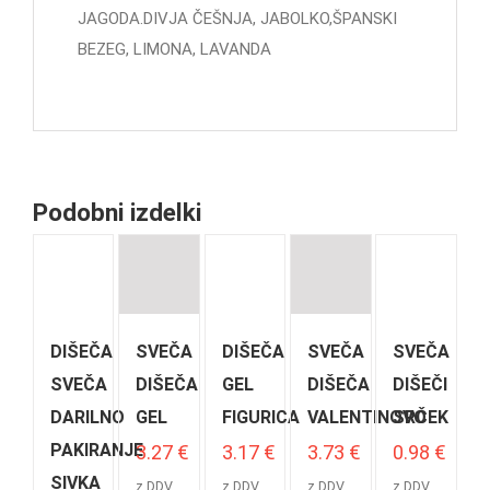
JAGODA.DIVJA ČEŠNJA, JABOLKO,ŠPANSKI
BEZEG, LIMONA, LAVANDA
Podobni izdelki
DIŠEČA
SVEČA
DIŠEČA
SVEČA
SVEČA
SVEČA
DIŠEČA
GEL
DIŠEČA
DIŠEČI
DARILNO
GEL
FIGURICA
VALENTINOVO
SRČEK
PAKIRANJE
3.27
€
3.17
€
3.73
€
0.98
€
SIVKA
z DDV
z DDV
z DDV
z DDV