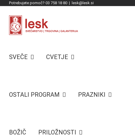
Potrebujete pomoč? 03 758 18 80
|
lesk@lesk.si
Skip
to
content
SVEČE
CVETJE
OSTALI PROGRAM
PRAZNIKI
BOŽIČ
PRILOŽNOSTI