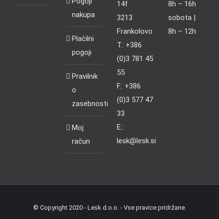
Pogoji
14f
8h – 16h
nakupa
3213
sobota |
Frankolovo
8h – 12h
Plačilni
T.: +386
pogoji
(0)3 781 45
55
Pravilnik
F.: +386
o
(0)3 577 47
zasebnosti
33
E.:
Moj
lesk@lesk.si
račun
© Copyright 2020 - Lesk d.o.o. - Vse pravice pridržane.