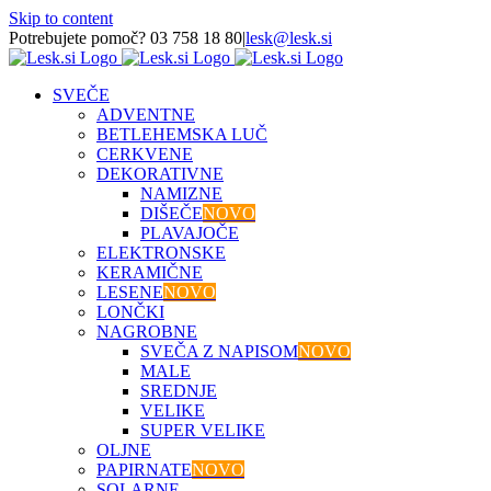
Skip to content
Potrebujete pomoč? 03 758 18 80
|
lesk@lesk.si
SVEČE
ADVENTNE
BETLEHEMSKA LUČ
CERKVENE
DEKORATIVNE
NAMIZNE
DIŠEČE
NOVO
PLAVAJOČE
ELEKTRONSKE
KERAMIČNE
LESENE
NOVO
LONČKI
NAGROBNE
SVEČA Z NAPISOM
NOVO
MALE
SREDNJE
VELIKE
SUPER VELIKE
OLJNE
PAPIRNATE
NOVO
SOLARNE