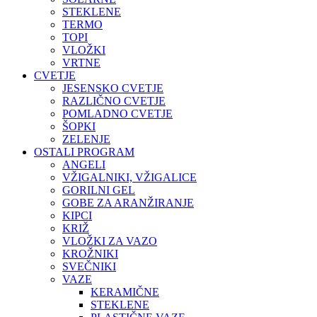
STEKLENE
TERMO
TOPI
VLOŽKI
VRTNE
CVETJE
JESENSKO CVETJE
RAZLIČNO CVETJE
POMLADNO CVETJE
ŠOPKI
ZELENJE
OSTALI PROGRAM
ANGELI
VŽIGALNIKI, VŽIGALICE
GORILNI GEL
GOBE ZA ARANŽIRANJE
KIPCI
KRIŽ
VLOŽKI ZA VAZO
KROŽNIKI
SVEČNIKI
VAZE
KERAMIČNE
STEKLENE