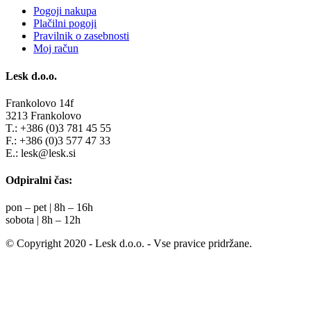
Pogoji nakupa
Plačilni pogoji
Pravilnik o zasebnosti
Moj račun
Lesk d.o.o.
Frankolovo 14f
3213 Frankolovo
T.: +386 (0)3 781 45 55
F.: +386 (0)3 577 47 33
E.: lesk@lesk.si
Odpiralni čas:
pon – pet | 8h – 16h
sobota | 8h – 12h
© Copyright 2020 - Lesk d.o.o. - Vse pravice pridržane.