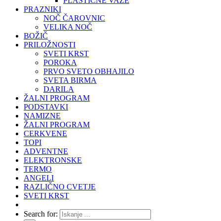
PLASTIČNE VAZE
PRAZNIKI
NOČ ČAROVNIC
VELIKA NOČ
BOŽIČ
PRILOŽNOSTI
SVETI KRST
POROKA
PRVO SVETO OBHAJILO
SVETA BIRMA
DARILA
ŽALNI PROGRAM
PODSTAVKI
NAMIZNE
ŽALNI PROGRAM
CERKVENE
TOPI
ADVENTNE
ELEKTRONSKE
TERMO
ANGELI
RAZLIČNO CVETJE
SVETI KRST
Search for: