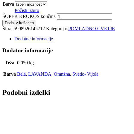
Barva
Počisti izbiro
ŠOPEK KROKOS količina
Dodaj v košarico
Šifra:
5998926145712
Kategorija:
POMLADNO CVETJE
Dodatne informacije
Dodatne informacije
Teža
0.050 kg
Barva
Bela
,
LAVANDA
,
Oranžna
,
Svetlo- Vijola
Podobni izdelki