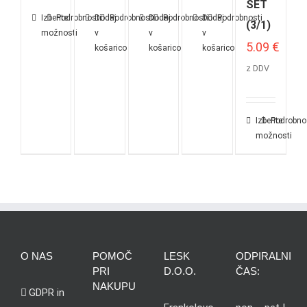
SET
Izberite
Podrobnosti
Dodaj
Podrobnosti
Dodaj
Podrobnosti
Dodaj
Podrobnosti
(3/1)
možnosti
v
v
v
5.09
€
košarico
košarico
košarico
z DDV
Izberite
Podrobno
možnosti
O NAS
POMOČ
LESK
ODPIRALNI
PRI
D.O.O.
ČAS:
NAKUPU
GDPR in