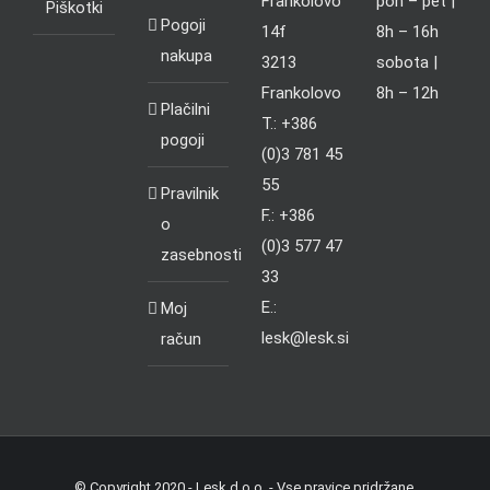
Frankolovo
pon – pet |
Piškotki
Pogoji
14f
8h – 16h
nakupa
3213
sobota |
Frankolovo
8h – 12h
Plačilni
T.: +386
pogoji
(0)3 781 45
55
Pravilnik
F.: +386
o
(0)3 577 47
zasebnosti
33
E.:
Moj
lesk@lesk.si
račun
© Copyright 2020 - Lesk d.o.o. - Vse pravice pridržane.