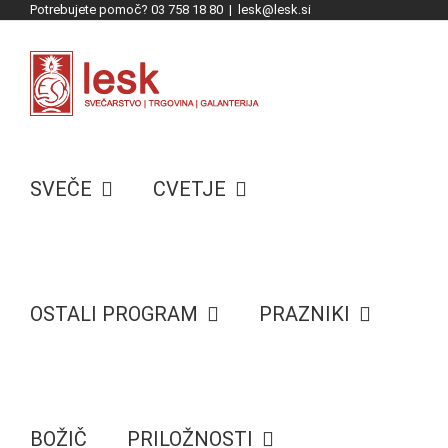
Potrebujete pomoč? 03 758 18 80
|
lesk@lesk.si
Skip
to
content
SVEČE
CVETJE
OSTALI PROGRAM
PRAZNIKI
BOŽIČ
PRILOŽNOSTI