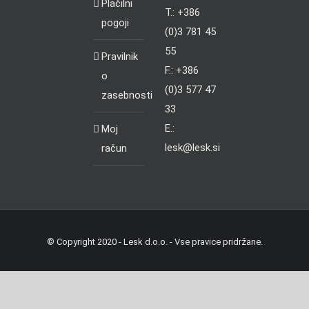
Plačilni
T.: +386
pogoji
(0)3 781 45
55
Pravilnik
F.: +386
o
(0)3 577 47
zasebnosti
33
E.:
Moj
lesk@lesk.si
račun
© Copyright 2020 - Lesk d.o.o. - Vse pravice pridržane.