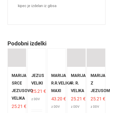
kipec je izdelan iz gibsa
Podobni izdelki
MARIJA
JEZUS
MARIJA
MARIJA
MARIJA
SRCE
VELIKI
R.R.VELIKA
R. R.
Z
JEZUSOVO
MAXI
VELIKA
JEZUSOM
25.21
€
VELIKA
43.20
€
25.21
€
25.21
€
z DDV
25.21
€
z DDV
z DDV
z DDV