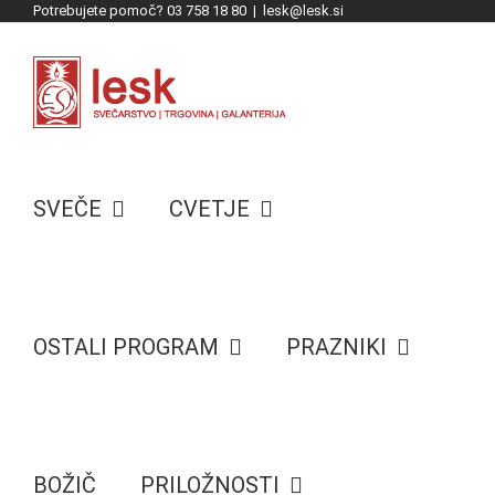
Potrebujete pomoč? 03 758 18 80
|
lesk@lesk.si
Skip
to
content
SVEČE
CVETJE
OSTALI PROGRAM
PRAZNIKI
BOŽIČ
PRILOŽNOSTI