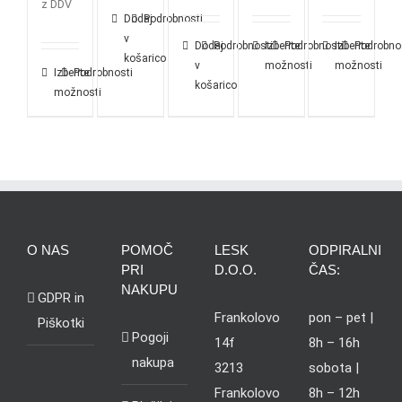
z DDV
Dodaj
Podrobnosti
v
Dodaj
Podrobnosti
Izberite
Podrobnosti
Izberite
Podrobno
košarico
v
možnosti
možnosti
Izberite
Podrobnosti
košarico
možnosti
O NAS
POMOČ
LESK
ODPIRALNI
PRI
D.O.O.
ČAS:
NAKUPU
GDPR in
Frankolovo
pon – pet |
Piškotki
Pogoji
14f
8h – 16h
nakupa
3213
sobota |
Frankolovo
8h – 12h