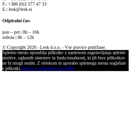
F.: +386 (0)3 577 47 33
E.: lesk@lesk.si
Odpiralni čas:
pon – pet | 8h – 16h
sobota | 8h – 12h
© Copyright 2020 - Lesk d.o.o. - Vse pravice pridržane.
Spletno mesto uporablja piškotke z namenom zagotavljanja spletne
storitve, oglasnih sistemov in funkcionalnosti, ki jih brez piškotkov
ne bi mogli nuditi. Z obiskom in uporabo spletnega mesta soglašate
s piškotki.
Ok
Več o piškotkih in GDPR