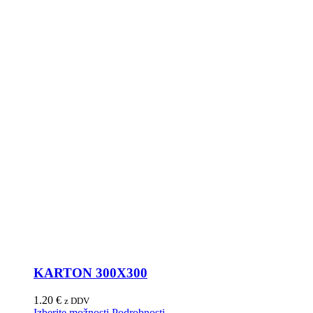
KARTON 300X300
1.20
€
z DDV
Izberite možnosti
Podrobnosti