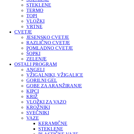
STEKLENE
TERMO
TOPI
VLOŽKI
VRTNE
CVETJE
JESENSKO CVETJE
RAZLIČNO CVETJE
POMLADNO CVETJE
ŠOPKI
ZELENJE
OSTALI PROGRAM
ANGELI
VŽIGALNIKI, VŽIGALICE
GORILNI GEL
GOBE ZA ARANŽIRANJE
KIPCI
KRIŽ
VLOŽKI ZA VAZO
KROŽNIKI
SVEČNIKI
VAZE
KERAMIČNE
STEKLENE