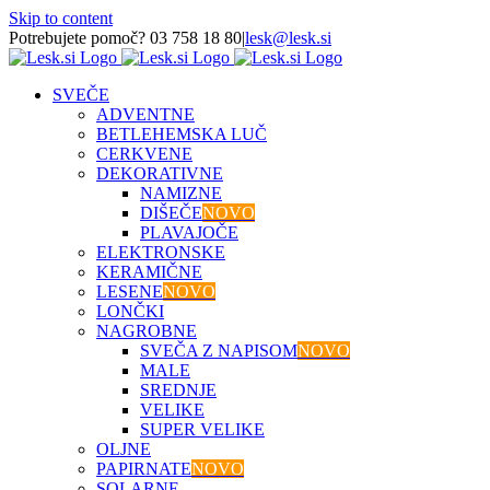
Skip to content
Potrebujete pomoč? 03 758 18 80
|
lesk@lesk.si
SVEČE
ADVENTNE
BETLEHEMSKA LUČ
CERKVENE
DEKORATIVNE
NAMIZNE
DIŠEČE
NOVO
PLAVAJOČE
ELEKTRONSKE
KERAMIČNE
LESENE
NOVO
LONČKI
NAGROBNE
SVEČA Z NAPISOM
NOVO
MALE
SREDNJE
VELIKE
SUPER VELIKE
OLJNE
PAPIRNATE
NOVO
SOLARNE