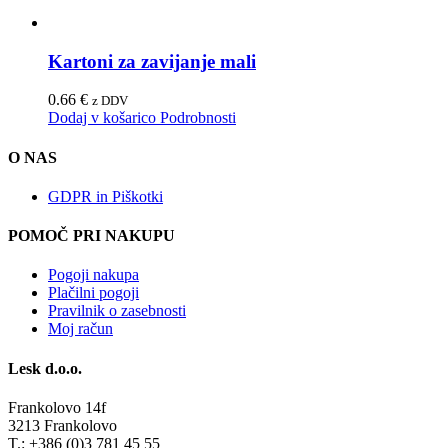
Kartoni za zavijanje mali
0.66
€
z DDV
Dodaj v košarico
Podrobnosti
O NAS
GDPR in Piškotki
POMOČ PRI NAKUPU
Pogoji nakupa
Plačilni pogoji
Pravilnik o zasebnosti
Moj račun
Lesk d.o.o.
Frankolovo 14f
3213 Frankolovo
T.: +386 (0)3 781 45 55