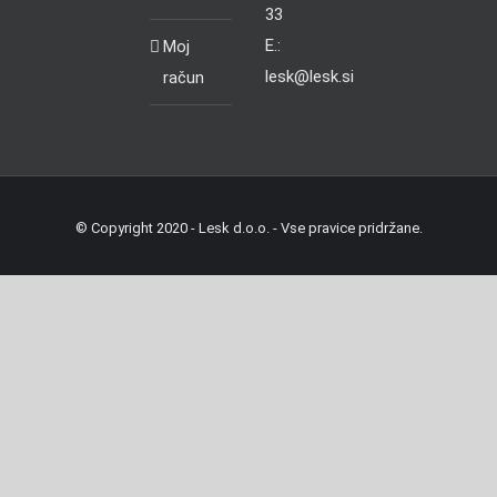
33
E.:
Moj
lesk@lesk.si
račun
© Copyright 2020 - Lesk d.o.o. - Vse pravice pridržane.