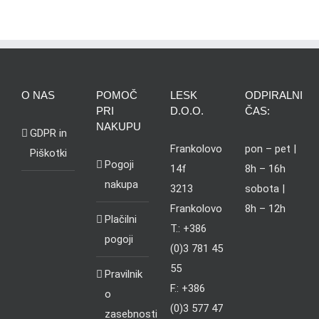
O NAS
POMOČ
LESK
ODPIRALNI
PRI
D.O.O.
ČAS:
NAKUPU
GDPR in
Frankolovo
pon – pet |
Piškotki
Pogoji
14f
8h – 16h
nakupa
3213
sobota |
Frankolovo
8h – 12h
Plačilni
T.: +386
pogoji
(0)3 781 45
55
Pravilnik
F.: +386
o
(0)3 577 47
zasebnosti