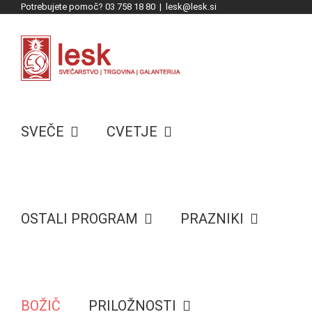
Potrebujete pomoč? 03 758 18 80
|
lesk@lesk.si
Skip
to
content
SVEČE
CVETJE
OSTALI PROGRAM
PRAZNIKI
BOŽIČ
PRILOŽNOSTI