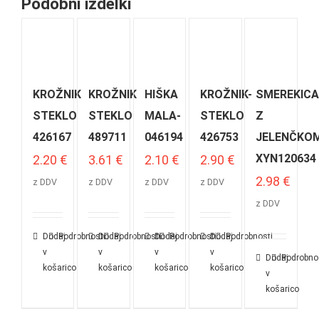
Podobni izdelki
KROŽNIK
KROŽNIK
HIŠKA
KROŽNIK-
SMEREKIC
STEKLO
STEKLO
MALA-
STEKLO
Z
426167
489711
046194
426753
JELENČKO
XYN120634
2.20
€
3.61
€
2.10
€
2.90
€
2.98
€
z DDV
z DDV
z DDV
z DDV
z DDV
Dodaj
Podrobnosti
Dodaj
Podrobnosti
Dodaj
Podrobnosti
Dodaj
Podrobnosti
v
v
v
v
Dodaj
Podrobno
košarico
košarico
košarico
košarico
v
košarico