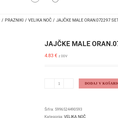
v
/
PRAZNIKI
/
VELIKA NOČ
/
JAJČKE MALE ORAN.072297 SET
JAJČKE MALE ORAN.07
4.83
€
z DDV
DODAJ V KOŠARI
JAJČKE
MALE
ORAN.072297
SET(12/1)
Šifra:
5996524490593
količina
Kategorija:
VELIKA NOČ