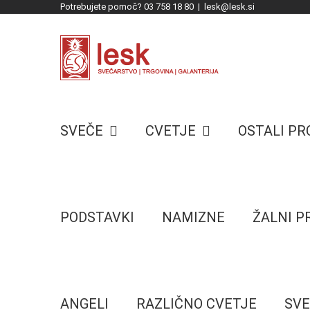
Potrebujete pomoč? 03 758 18 80
|
lesk@lesk.si
Skip
to
content
SVEČE
CVETJE
OSTALI P
PODSTAVKI
NAMIZNE
ŽALNI 
ANGELI
RAZLIČNO CVETJE
SVE