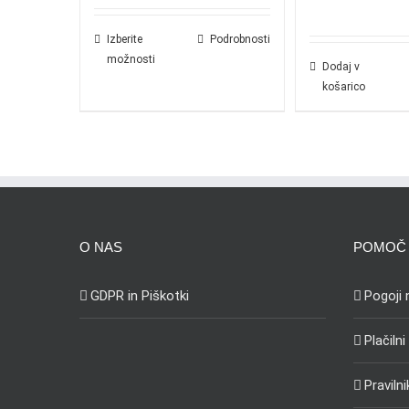
Izberite
Podrobnosti
možnosti
Dodaj v
košarico
O NAS
POMOČ 
GDPR in Piškotki
Pogoji
Plačilni
Praviln