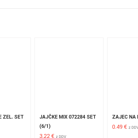
E ZEL. SET
JAJČKE MIX 072284 SET
ZAJEC NA 
(6/1)
0.49
€
z DD
3.22
€
z DDV