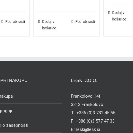
Dodaj v
košarico
Podrobnosti
Dodaj v
Podrobnosti
košarico
PRI NAKUPU
LESK D.O.O.
 nakupa
Frankolovo 14f
3213 Frankolovo
 pogoji
T.: +386 (0)3 781 45 55
F.: +386 (0)3 577 47 33
ik o zasebnosti
E.: lesk@lesk.si