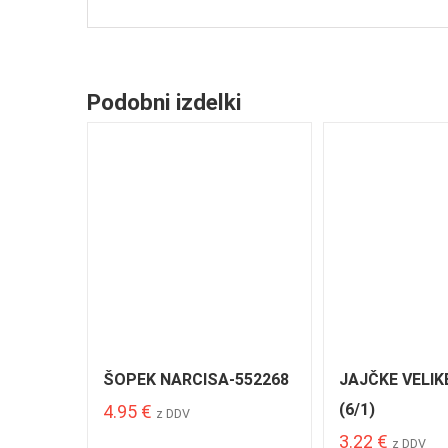
Podobni izdelki
ŠOPEK NARCISA-552268
JAJČKE VELIK
(6/1)
4.95
€
z DDV
3.22
€
z DDV