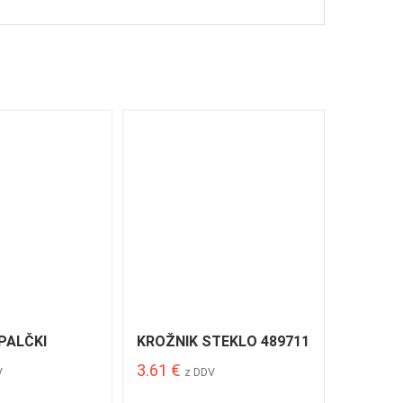
PALČKI
KROŽNIK STEKLO 489711
3.61
€
V
z DDV