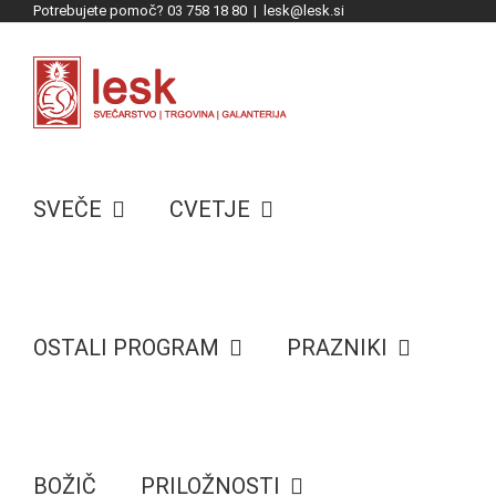
Potrebujete pomoč? 03 758 18 80
|
lesk@lesk.si
Skip
to
content
SVEČE
CVETJE
OSTALI PROGRAM
PRAZNIKI
BOŽIČ
PRILOŽNOSTI