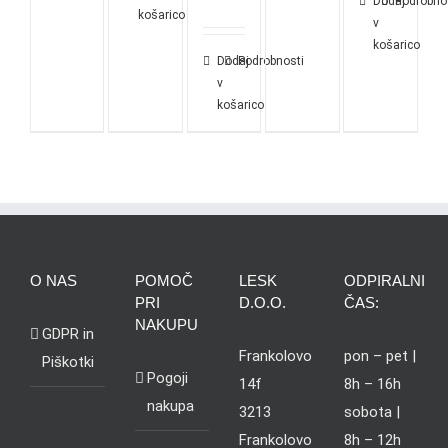
Dodaj
Podrobno
košarico
v
košarico
Dodaj
Podrobnosti
v
košarico
O NAS
POMOČ
LESK
ODPIRALNI
PRI
D.O.O.
ČAS:
NAKUPU
GDPR in
Frankolovo
pon – pet |
Piškotki
Pogoji
14f
8h – 16h
nakupa
3213
sobota |
Frankolovo
8h – 12h