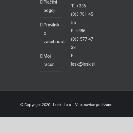
Plačilni
T.: +386
pogoji
(0)3 781 45
55
Pravilnik
F.: +386
o
(0)3 577 47
zasebnosti
33
E.:
Moj
lesk@lesk.si
račun
© Copyright 2020 - Lesk d.o.o. - Vse pravice pridržane.