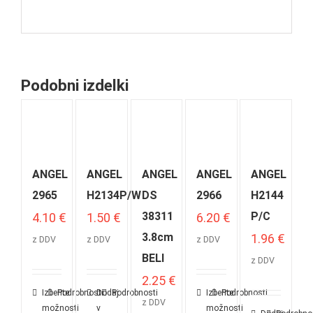
Podobni izdelki
ANGEL
ANGEL
ANGEL
ANGEL
ANGEL
2965
H2134P/W
DS
2966
H2144
38311
P/C
4.10
€
1.50
€
6.20
€
3.8cm
1.96
€
z DDV
z DDV
z DDV
BELI
z DDV
2.25
€
Izberite
Podrobnosti
Dodaj
Podrobnosti
Izberite
Podrobnosti
z DDV
možnosti
v
možnosti