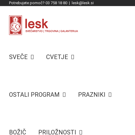
Potrebujete pomoč? 03 758 18 80
|
lesk@lesk.si
Skip
to
content
SVEČE
CVETJE
OSTALI PROGRAM
PRAZNIKI
BOŽIČ
PRILOŽNOSTI