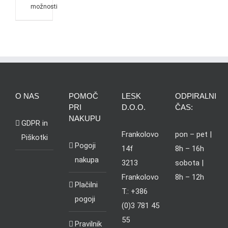
možnosti
O NAS
POMOČ
LESK
ODPIRALNI
PRI
D.O.O.
ČAS:
NAKUPU
GDPR in
Frankolovo
pon – pet |
Piškotki
Pogoji
14f
8h – 16h
nakupa
3213
sobota |
Frankolovo
8h – 12h
Plačilni
T.: +386
pogoji
(0)3 781 45
55
Pravilnik