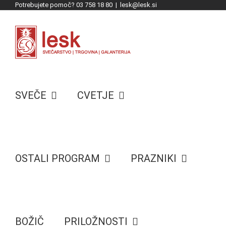
Potrebujete pomoč? 03 758 18 80
|
lesk@lesk.si
Skip
to
content
SVEČE
CVETJE
OSTALI PROGRAM
PRAZNIKI
BOŽIČ
PRILOŽNOSTI