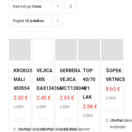
Razvrsti po
Cena
Pogled
15 izdelkov
KROKOS
VEJICA
GERBERA
TOP
ŠOPEK
MALI
MIX
VEJICA
40/70
VRTNICE
650554
DAX134266
MCT128043
4/1
8.60
€
LAK
2.30
€
2.40
€
2.65
€
z DDV
2.88
€
z DDV
z DDV
z DDV
z DDV
Izberite
Podrobno
možnosti
Izberite
Podrobnosti
Izberite
Podrobnosti
Izberite
Podrobnosti