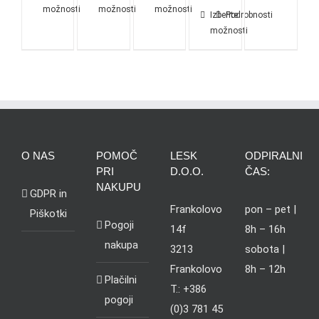
možnosti
možnosti
možnosti
Izberite
Podrobnosti
možnosti
O NAS
POMOČ
LESK
ODPIRALNI
PRI
D.O.O.
ČAS:
NAKUPU
GDPR in
Frankolovo
pon – pet |
Piškotki
Pogoji
14f
8h – 16h
nakupa
3213
sobota |
Frankolovo
8h – 12h
Plačilni
T.: +386
pogoji
(0)3 781 45