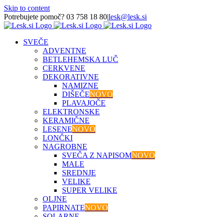
Skip to content
Potrebujete pomoč? 03 758 18 80
|
lesk@lesk.si
SVEČE
ADVENTNE
BETLEHEMSKA LUČ
CERKVENE
DEKORATIVNE
NAMIZNE
DIŠEČE
NOVO
PLAVAJOČE
ELEKTRONSKE
KERAMIČNE
LESENE
NOVO
LONČKI
NAGROBNE
SVEČA Z NAPISOM
NOVO
MALE
SREDNJE
VELIKE
SUPER VELIKE
OLJNE
PAPIRNATE
NOVO
SOLARNE