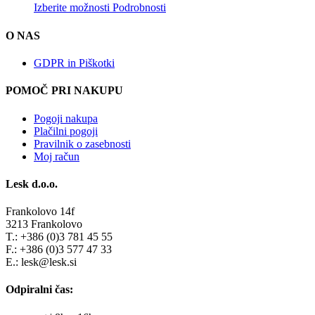
Izberite možnosti
Podrobnosti
O NAS
GDPR in Piškotki
POMOČ PRI NAKUPU
Pogoji nakupa
Plačilni pogoji
Pravilnik o zasebnosti
Moj račun
Lesk d.o.o.
Frankolovo 14f
3213 Frankolovo
T.: +386 (0)3 781 45 55
F.: +386 (0)3 577 47 33
E.: lesk@lesk.si
Odpiralni čas: