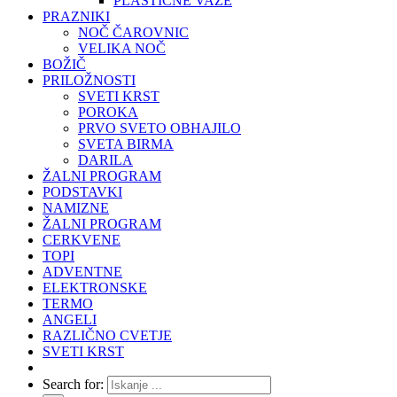
PLASTIČNE VAZE
PRAZNIKI
NOČ ČAROVNIC
VELIKA NOČ
BOŽIČ
PRILOŽNOSTI
SVETI KRST
POROKA
PRVO SVETO OBHAJILO
SVETA BIRMA
DARILA
ŽALNI PROGRAM
PODSTAVKI
NAMIZNE
ŽALNI PROGRAM
CERKVENE
TOPI
ADVENTNE
ELEKTRONSKE
TERMO
ANGELI
RAZLIČNO CVETJE
SVETI KRST
Search for: