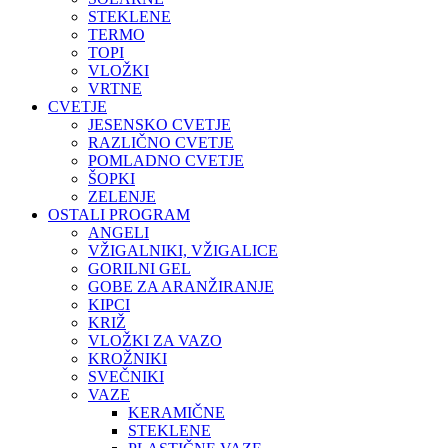
STEKLENE
TERMO
TOPI
VLOŽKI
VRTNE
CVETJE
JESENSKO CVETJE
RAZLIČNO CVETJE
POMLADNO CVETJE
ŠOPKI
ZELENJE
OSTALI PROGRAM
ANGELI
VŽIGALNIKI, VŽIGALICE
GORILNI GEL
GOBE ZA ARANŽIRANJE
KIPCI
KRIŽ
VLOŽKI ZA VAZO
KROŽNIKI
SVEČNIKI
VAZE
KERAMIČNE
STEKLENE