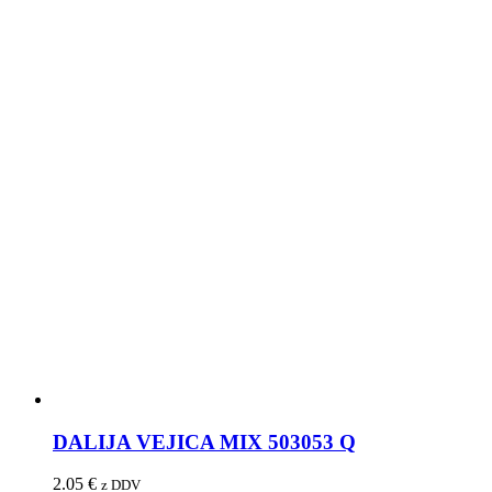
DALIJA VEJICA MIX 503053 Q
2.05
€
z DDV