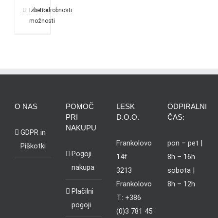
Izberite
Podrobnosti
možnosti
O NAS
POMOČ
LESK
ODPIRALNI
PRI
D.O.O.
ČAS:
NAKUPU
GDPR in
Frankolovo
pon – pet |
Piškotki
Pogoji
14f
8h – 16h
nakupa
3213
sobota |
Frankolovo
8h – 12h
Plačilni
T.: +386
pogoji
(0)3 781 45