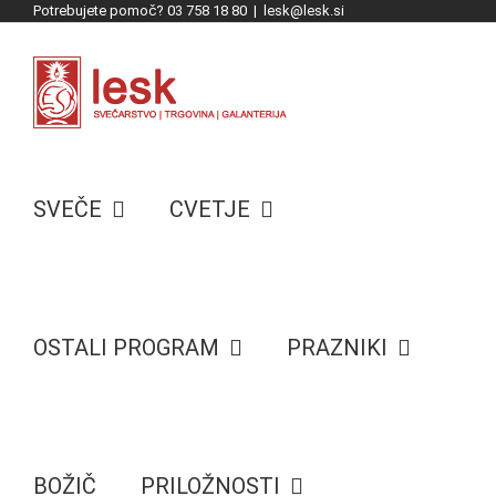
Potrebujete pomoč? 03 758 18 80
|
lesk@lesk.si
Skip
to
content
SVEČE
CVETJE
OSTALI PROGRAM
PRAZNIKI
BOŽIČ
PRILOŽNOSTI