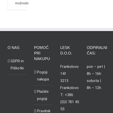
možnosti
O NAS
POMOČ
LESK
ODPIRALNI
PRI
D.O.O.
ČAS:
NAKUPU
GDPR in
Frankolovo
pon – pet |
Piškotki
Pogoji
14f
8h – 16h
nakupa
3213
sobota |
Frankolovo
8h – 12h
Plačilni
T.: +386
pogoji
(0)3 781 45
55
Pravilnik