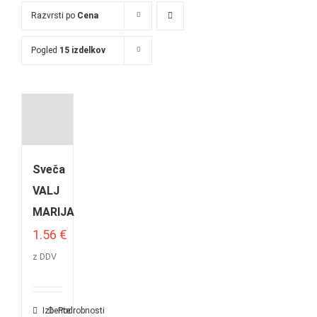
Razvrsti po
Cena
Pogled
15 izdelkov
Sveča
VALJ
MARIJA
1.56
€
z DDV
Izberite
Podrobnosti