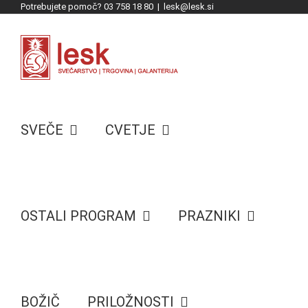
Potrebujete pomoč? 03 758 18 80
|
lesk@lesk.si
Skip
to
content
SVEČE
CVETJE
OSTALI PROGRAM
PRAZNIKI
BOŽIČ
PRILOŽNOSTI