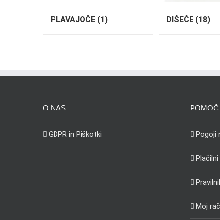
PLAVAJOČE
(1)
DIŠEČE
(18)
O NAS
POMOČ 
GDPR in Piškotki
Pogoji
Plačilni
Praviln
Moj ra