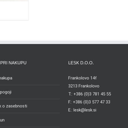
PRI NAKUPU
LESK D.O.O.
 nakupa
Frankolovo 14f
3213 Frankolovo
 pogoji
T.: +386 (0)3 781 45 55
F.: +386 (0)3 577 47 33
ik o zasebnosti
E.: lesk@lesk.si
čun